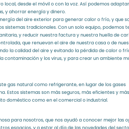
ro local, desde el móvil o con la voz. Así podemos adaptar
, y ahorrar energía y dinero.
ergía del aire exterior para generar calor o frío, y que s
 sistemas tradicionales. Con un solo equipo, podemos t
anitaria, y reducir nuestra factura y nuestra huella de ca
ntrolada, que renuevan el aire de nuestra casa o de nues
do la calidad del aire y evitando la pérdida de calor o frí
a contaminación y los virus, y para crear un ambiente m
ste gas natural como refrigerante, en lugar de los gases
ma. Estos sistemas son más seguros, más eficientes y má
ito doméstico como en el comercial o industrial.
hosa para nosotros, que nos ayudó a conocer mejor las 
ros espacios, y a estar al día de las novedades del secto