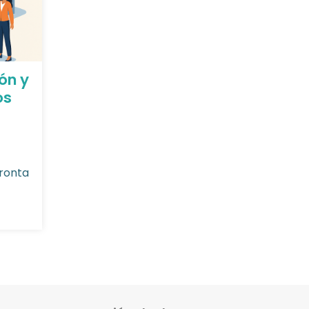
ón y
os
fronta