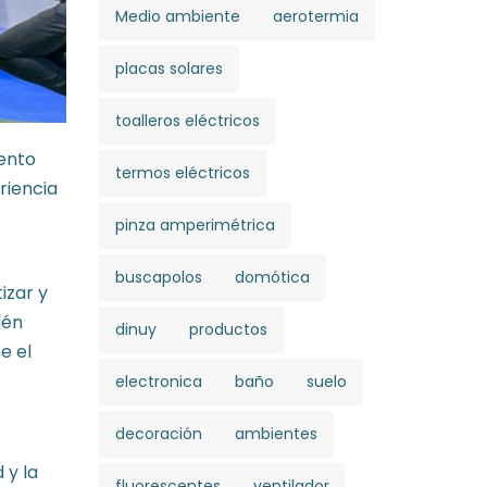
Medio ambiente
aerotermia
placas solares
toalleros eléctricos
vento
termos eléctricos
riencia
pinza amperimétrica
buscapolos
domótica
izar y
ién
dinuy
productos
e el
electronica
baño
suelo
decoración
ambientes
 y la
fluorescentes
ventilador