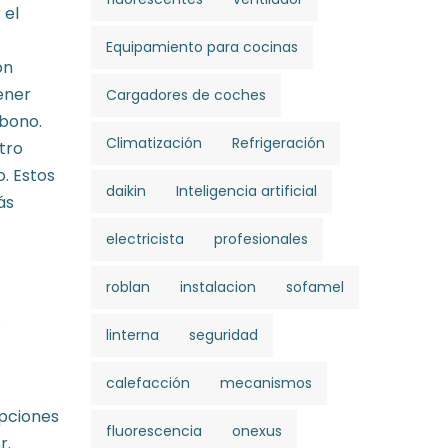
 el
Equipamiento para cocinas
on
ener
Cargadores de coches
rbono.
Climatización
Refrigeración
tro
o. Estos
daikin
Inteligencia artificial
ás
electricista
profesionales
roblan
instalacion
sofamel
s
linterna
seguridad
calefacción
mecanismos
opciones
fluorescencia
onexus
r.