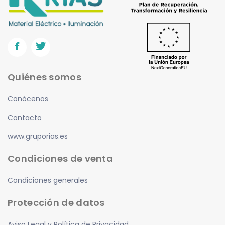
Novolux
(1)
Onexus
(0)
Orbis
(2)
Prysmian
(0)
Quiénes somos
Prilux
(3)
Panasonic
(0)
Conócenos
Roblan
(2)
Contacto
SALICRU
(1)
www.gruporias.es
Schneider
(2)
Condiciones de venta
Simon
(1)
Condiciones generales
Soler y Palau
(0)
Protección de datos
Televes
(3)
Aviso Legal y Política de Privacidad