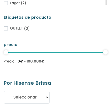
Fagor
(2)
Fluke
(1)
Etiquetas de producto
Famatel
(9)
OUTLET
(0)
Fermax
(3)
GAESTOPAS
(3)
precio
General Cable
(1)
Gree
(0)
Precio:
0€ - 100,000€
Gabarron
(81)
HT Instrument
(2)
Por Hisense Brissa
Hager
(0)
Haupa
(15)
Hisense
(1)