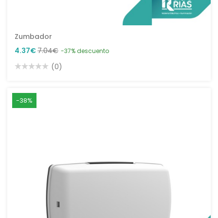
Zumbador
4.37€
7.04€
-37% descuento
(0)
-38%