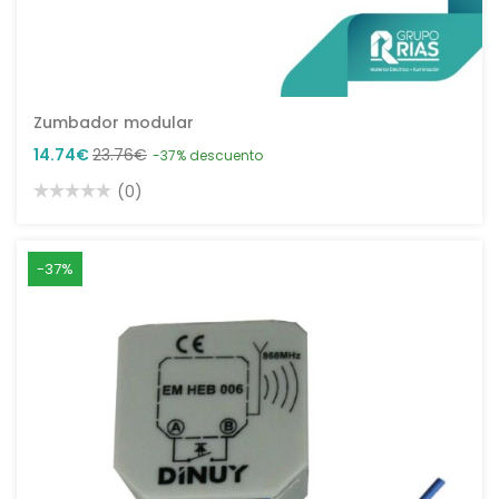
Zumbador modular
14.74€
23.76€
-37% descuento
(0)
-37%