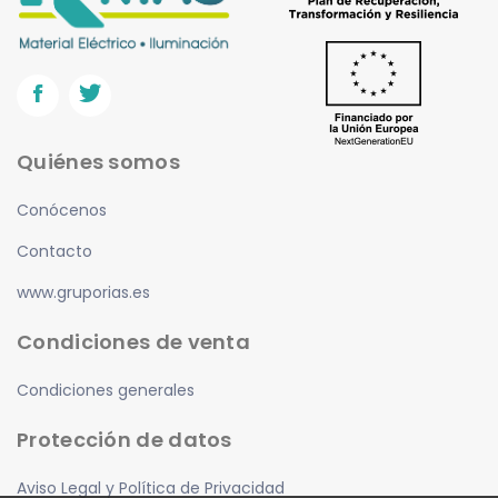
Onexus
(0)
Orbis
(2)
Prysmian
(0)
Quiénes somos
Prilux
(3)
Panasonic
(0)
Conócenos
Roblan
(2)
Contacto
SALICRU
(1)
www.gruporias.es
Schneider
(2)
Condiciones de venta
Simon
(1)
Condiciones generales
Soler y Palau
(0)
Protección de datos
Televes
(3)
Aviso Legal y Política de Privacidad