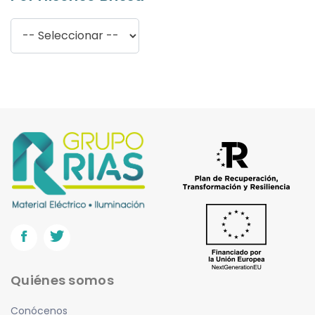
Hager
(0)
Haupa
(15)
Hisense
(1)
Interflex
(3)
Luceco
(4)
Legrand
(3)
Novolux
(1)
Onexus
(0)
Orbis
(2)
Prysmian
(0)
Quiénes somos
Prilux
(3)
Panasonic
(0)
Conócenos