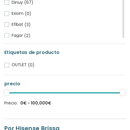
Dinuy
(67)
Exiom
(0)
Efibat
(3)
Fagor
(2)
Fluke
(1)
Etiquetas de producto
Famatel
(9)
OUTLET
(0)
Fermax
(3)
GAESTOPAS
(3)
precio
General Cable
(1)
Gree
(0)
Precio:
0€ - 100,000€
Gabarron
(81)
HT Instrument
(2)
Por Hisense Brissa