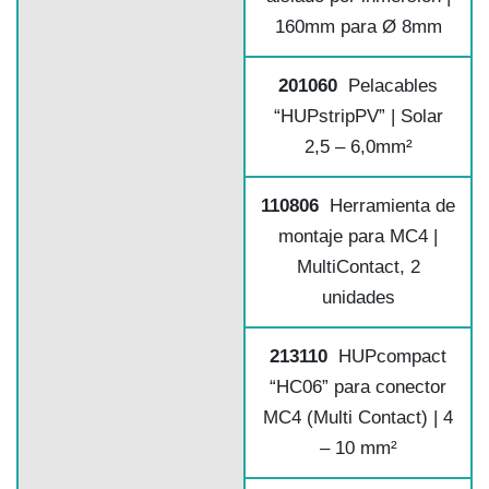
160mm para Ø 8mm
201060
Pelacables
“HUPstripPV” | Solar
2,5 – 6,0mm²
110806
Herramienta de
montaje para MC4 |
MultiContact, 2
unidades
213110
HUPcompact
“HC06” para conector
MC4 (Multi Contact) | 4
– 10 mm²