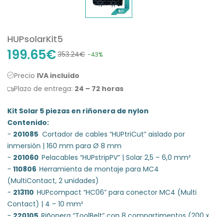
HUPsolarKit5
199.65€
353.24€
-43%
Precio
IVA incluido
Plazo de entrega:
24 – 72 horas
Kit Solar 5 piezas en riñonera de nylon
Contenido:
-
201085
Cortador de cables “HUPtriCut” aislado por
inmersión | 160 mm para Ø 8 mm
-
201060
Pelacables “HUPstripPV” | Solar 2,5 – 6,0 mm²
-
110806
Herramienta de montaje para MC4
(MultiContact, 2 unidades)
-
213110
HUPcompact “HC06” para conector MC4 (Multi
Contact) | 4 – 10 mm²
-
220105
Riñonera “ToolBelt” con 8 compartimentos (200 x