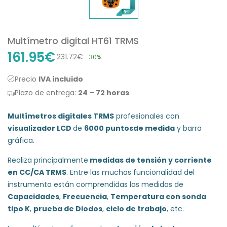
Multímetro digital HT61 TRMS
161.95€
231.72€
-30%
Precio
IVA incluido
Plazo de entrega:
24 – 72 horas
Multímetros digitales TRMS
profesionales con
visualizador LCD
de
6000 puntos
de medida
y barra
gráfica.
Realiza principalmente
medidas de tensión y corriente
en CC/CA TRMS
. Entre las muchas funcionalidad del
instrumento están comprendidas las medidas de
Capacidades
,
Frecuencia
,
Temperatura con sonda
tipo K
,
prueba de Diodos
,
ciclo de trabajo
, etc.