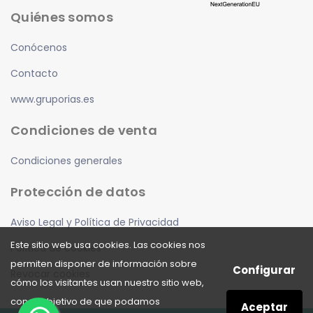
Quiénes somos
Conócenos
Contacto
www.gruporias.es
Condiciones de venta
Condiciones generales
Protección de datos
Aviso Legal y Política de Privacidad
Este sitio web usa cookies. Las cookies nos
Política de cookies
permiten disponer de información sobre
Configurar
Revocar cookies
cómo los visitantes usan nuestro sitio web,
con el objetivo de que podamos
Aceptar